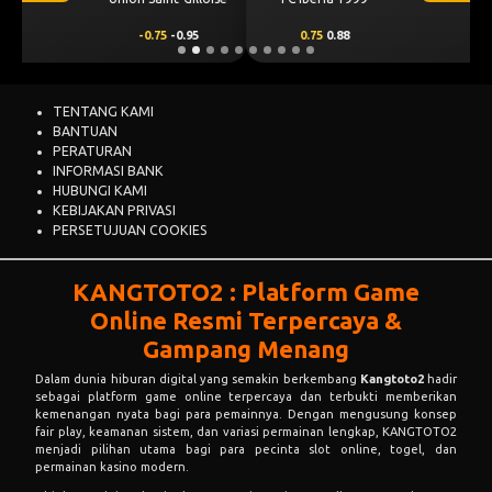
FC Iberia 1999
Larne FC
0.75
0.88
-0.75
0.94
TENTANG KAMI
BANTUAN
PERATURAN
INFORMASI BANK
HUBUNGI KAMI
KEBIJAKAN PRIVASI
PERSETUJUAN COOKIES
KANGTOTO2 : Platform Game
Online Resmi Terpercaya &
Gampang Menang
Dalam dunia hiburan digital yang semakin berkembang
Kangtoto2
hadir
sebagai platform game online terpercaya dan terbukti memberikan
kemenangan nyata bagi para pemainnya. Dengan mengusung konsep
fair play, keamanan sistem, dan variasi permainan lengkap, KANGTOTO2
menjadi pilihan utama bagi para pecinta slot online, togel, dan
permainan kasino modern.