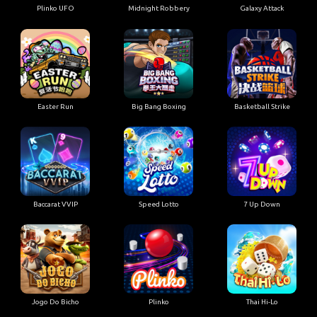
Easter Run
Big Bang Boxing
Basketball Strike
Baccarat VVIP
Speed Lotto
7 Up Down
Jogo Do Bicho
Plinko
Thai Hi-Lo