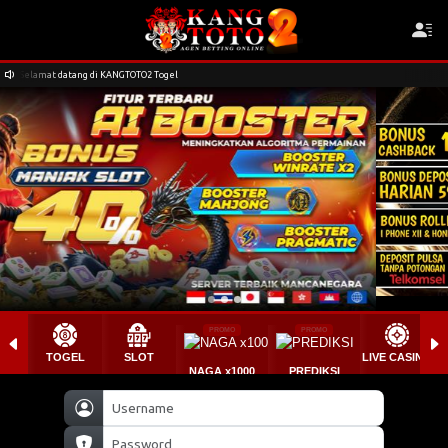
Selamat datang di KANGTOTO2 Togel
PROMO
PROMO
TOGEL
SLOT
LIVE CASINO
NAGA x1000
PREDIKSI