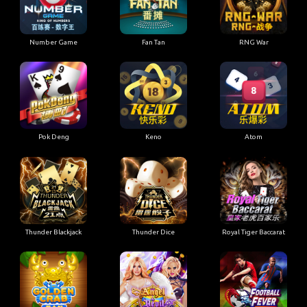
Number Game
Fan Tan
RNG War
Pok Deng
Keno
Atom
Thunder Blackjack
Thunder Dice
Royal Tiger Baccarat