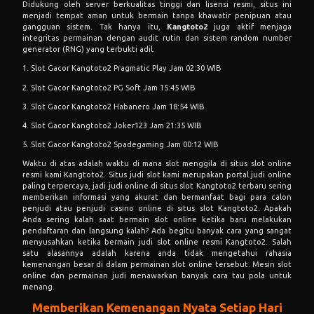
menjadi tempat aman untuk bermain tanpa khawatir penipuan atau
gangguan sistem. Tak hanya itu,
Kangtoto2
juga aktif menjaga
integritas permainan dengan audit rutin dan sistem random number
generator (RNG) yang terbukti adil.
1. Slot Gacor Kangtoto2 Pragmatic Play Jam 02:30 WIB
2. Slot Gacor Kangtoto2 PG Soft Jam 15:45 WIB
3. Slot Gacor Kangtoto2 Habanero Jam 18:54 WIB
4. Slot Gacor Kangtoto2 Joker123 Jam 21:35 WIB
5. Slot Gacor Kangtoto2 Spadegaming Jam 00:12 WIB
Waktu di atas adalah waktu di mana slot menggila di situs slot online
resmi kami Kangtoto2. Situs judi slot kami merupakan portal judi online
paling terpercaya, jadi judi online di situs slot Kangtoto2 terbaru sering
memberikan informasi yang akurat dan bermanfaat bagi para calon
penjudi atau penjudi casino online di situs slot Kangtoto2. Apakah
Anda sering kalah saat bermain slot online ketika baru melakukan
pendaftaran dan langsung kalah? Ada begitu banyak cara yang sangat
menyusahkan ketika bermain judi slot online resmi Kangtoto2. Salah
satu alasannya adalah karena anda tidak mengetahui rahasia
kemenangan besar di dalam permainan slot online tersebut. Mesin slot
online dan permainan judi menawarkan banyak cara tau pola untuk
menang.
Memberikan Kemenangan Nyata Setiap Hari
Berbeda dengan situs lain yang hanya menawarkan janji, KANGTOTO2