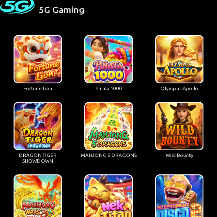
5G Gaming
Fortune Lion
Pinata 1000
Olympus Apollo
DRAGON TIGER
MAHJONG 5 DRAGONS
Wild Bounty
SHOWDOWN