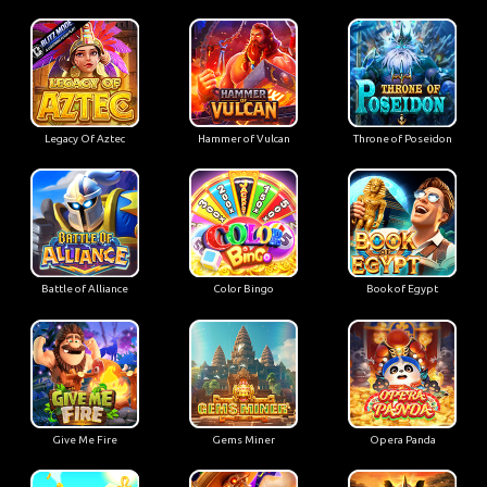
Legacy Of Aztec
Hammer of Vulcan
Throne of Poseidon
Battle of Alliance
Color Bingo
Book of Egypt
Give Me Fire
Gems Miner
Opera Panda