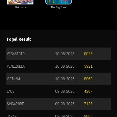
Grimoire
The Big Blue
Togel Result
HONGKONG LOTTO
09-08-2026
3752
CAMBODIA
09-08-2026
6153
OSAKATOTO
09-08-2026
7532
MANILAPOOLS
09-08-2026
8372
BARCELONA
10-08-2026
5041
CHINAPOOLS
09-08-2026
2817