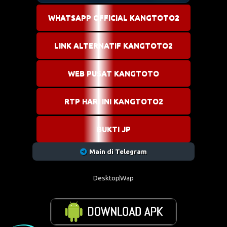
WHATSAPP OFFICIAL KANGTOTO2
LINK ALTERNATIF KANGTOTO2
WEB PUSAT KANGTOTO
RTP HARI INI KANGTOTO2
BUKTI JP
Main di Telegram
Desktop
Wap