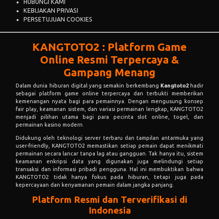
HUBUNGI KAMI
KEBIJAKAN PRIVASI
PERSETUJUAN COOKIES
KANGTOTO2 : Platform Game
Online Resmi Terpercaya &
Gampang Menang
Dalam dunia hiburan digital yang semakin berkembang
Kangtoto2
hadir
sebagai platform game online terpercaya dan terbukti memberikan
kemenangan nyata bagi para pemainnya. Dengan mengusung konsep
fair play, keamanan sistem, dan variasi permainan lengkap, KANGTOTO2
menjadi pilihan utama bagi para pecinta slot online, togel, dan
permainan kasino modern.
Didukung oleh teknologi server terbaru dan tampilan antarmuka yang
user-friendly, KANGTOTO2 memastikan setiap pemain dapat menikmati
permainan secara lancar tanpa lag atau gangguan. Tak hanya itu, sistem
keamanan enkripsi data yang digunakan juga melindungi setiap
transaksi dan informasi pribadi pengguna. Hal ini membuktikan bahwa
KANGTOTO2 tidak hanya fokus pada hiburan, tetapi juga pada
kepercayaan dan kenyamanan pemain dalam jangka panjang.
Platform Resmi dan Terverifikasi di
Indonesia