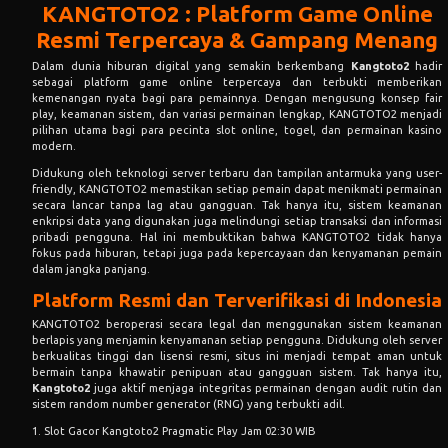
KANGTOTO2 : Platform Game Online
Resmi Terpercaya & Gampang Menang
Dalam dunia hiburan digital yang semakin berkembang
Kangtoto2
hadir
sebagai platform game online terpercaya dan terbukti memberikan
kemenangan nyata bagi para pemainnya. Dengan mengusung konsep fair
play, keamanan sistem, dan variasi permainan lengkap, KANGTOTO2 menjadi
pilihan utama bagi para pecinta slot online, togel, dan permainan kasino
modern.
Didukung oleh teknologi server terbaru dan tampilan antarmuka yang user-
friendly, KANGTOTO2 memastikan setiap pemain dapat menikmati permainan
secara lancar tanpa lag atau gangguan. Tak hanya itu, sistem keamanan
enkripsi data yang digunakan juga melindungi setiap transaksi dan informasi
pribadi pengguna. Hal ini membuktikan bahwa KANGTOTO2 tidak hanya
fokus pada hiburan, tetapi juga pada kepercayaan dan kenyamanan pemain
dalam jangka panjang.
Platform Resmi dan Terverifikasi di Indonesia
KANGTOTO2 beroperasi secara legal dan menggunakan sistem keamanan
berlapis yang menjamin kenyamanan setiap pengguna. Didukung oleh server
berkualitas tinggi dan lisensi resmi, situs ini menjadi tempat aman untuk
bermain tanpa khawatir penipuan atau gangguan sistem. Tak hanya itu,
Kangtoto2
juga aktif menjaga integritas permainan dengan audit rutin dan
sistem random number generator (RNG) yang terbukti adil.
1. Slot Gacor Kangtoto2 Pragmatic Play Jam 02:30 WIB