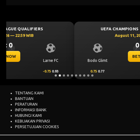
UEFA CHAMPIONS LEAGUE QUALIFIERS
August 11, 2026 — 22:59 WIB
0 : 0
Previous
Ne
BET NOW
Bodo Glimt
Union Saint-Gilloise
0.75
0.77
-0.75
-0.95
TENTANG KAMI
BANTUAN
PERATURAN
INFORMASI BANK
HUBUNGI KAMI
KEBIJAKAN PRIVASI
PERSETUJUAN COOKIES